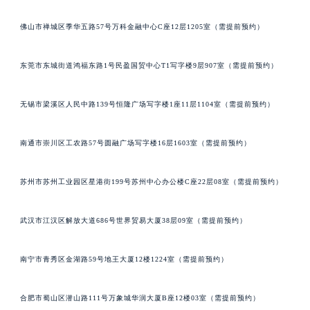
佛山市禅城区季华五路57号万科金融中心C座12层1205室（需提前预约）
东莞市东城街道鸿福东路1号民盈国贸中心T1写字楼9层907室（需提前预约）
无锡市梁溪区人民中路139号恒隆广场写字楼1座11层1104室（需提前预约）
南通市崇川区工农路57号圆融广场写字楼16层1603室（需提前预约）
苏州市苏州工业园区星港街199号苏州中心办公楼C座22层08室（需提前预约）
武汉市江汉区解放大道686号世界贸易大厦38层09室（需提前预约）
南宁市青秀区金湖路59号地王大厦12楼1224室（需提前预约）
合肥市蜀山区潜山路111号万象城华润大厦B座12楼03室（需提前预约）