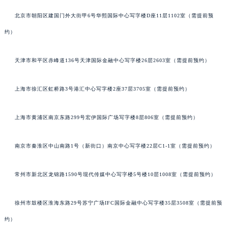
北京市朝阳区建国门外大街甲6号华熙国际中心写字楼D座11层1102室（需提前预
约）
天津市和平区赤峰道136号天津国际金融中心写字楼26层2603室（需提前预约）
上海市徐汇区虹桥路3号港汇中心写字楼2座37层3705室（需提前预约）
上海市黄浦区南京东路299号宏伊国际广场写字楼8层806室（需提前预约）
南京市秦淮区中山南路1号（新街口）南京中心写字楼22层C1-1室（需提前预约）
常州市新北区龙锦路1590号现代传媒中心写字楼5号楼10层1008室（需提前预约）
徐州市鼓楼区淮海东路29号苏宁广场IFC国际金融中心写字楼35层3508室（需提前预
约）