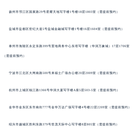
扬州市邗江区国展路29号星耀天地写字楼1号楼18层1803室（需提前预约）
盐城市盐都区世纪大道5号盐城金融城写字楼1号楼16层1604室（需提前预约）
泰州市海陵区永定东路399号置地商务中心东塔写字楼（华润万象城）17层1706室
（需提前预约）
宁波市江北区大闸南路500号来福士广场办公楼20层2009室（需提前预约）
杭州市上城区钱江路1366号华润大厦写字楼A座5层503-5室（需提前预约）
金华市金东区东市南街777号金华万达广场写字楼4号楼22层2209室（需提前预约）
绍兴市越城区胜利东路379号世茂天际中心写字楼8层805室（需提前预约）