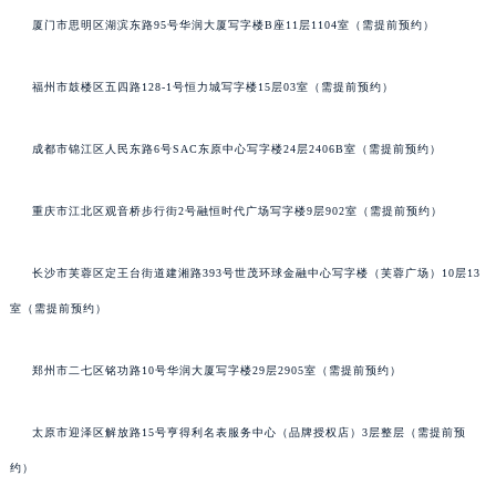
厦门市思明区湖滨东路95号华润大厦写字楼B座11层1104室（需提前预约）
福州市鼓楼区五四路128-1号恒力城写字楼15层03室（需提前预约）
成都市锦江区人民东路6号SAC东原中心写字楼24层2406B室（需提前预约）
重庆市江北区观音桥步行街2号融恒时代广场写字楼9层902室（需提前预约）
长沙市芙蓉区定王台街道建湘路393号世茂环球金融中心写字楼（芙蓉广场）10层13
室（需提前预约）
郑州市二七区铭功路10号华润大厦写字楼29层2905室（需提前预约）
太原市迎泽区解放路15号亨得利名表服务中心（品牌授权店）3层整层（需提前预
约）