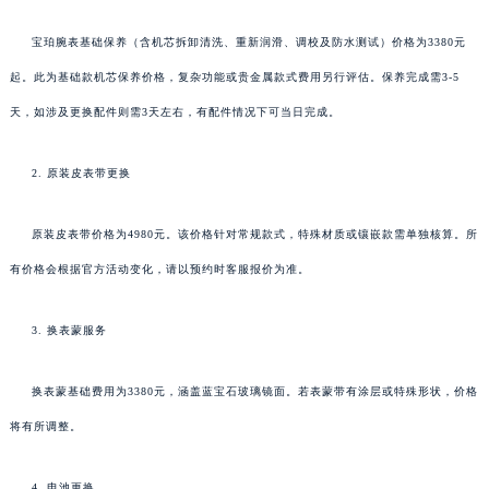
宝珀腕表基础保养（含机芯拆卸清洗、重新润滑、调校及防水测试）价格为3380元
起。此为基础款机芯保养价格，复杂功能或贵金属款式费用另行评估。保养完成需3-5
天，如涉及更换配件则需3天左右，有配件情况下可当日完成。
2. 原装皮表带更换
原装皮表带价格为4980元。该价格针对常规款式，特殊材质或镶嵌款需单独核算。所
有价格会根据官方活动变化，请以预约时客服报价为准。
3. 换表蒙服务
换表蒙基础费用为3380元，涵盖蓝宝石玻璃镜面。若表蒙带有涂层或特殊形状，价格
将有所调整。
4. 电池更换