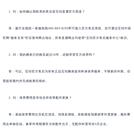
1. 问：如何确认我联系的售后是宝珀直属官方渠道？
答：拨打全国统一客服热线400-883-8293即可接入官方售后系统。也可通过宝珀中国
官网“服务支持”栏目查询网点地址，所有直属网点均使用“宝珀官方售后服务中心”标识。
2. 问：我的腕表已经购买超过10年，还能享受官方保养吗？
答：可以。宝珀官方售后为所有正品宝珀腕表提供终身保养服务，不限购买年限。但
需提前预约并完成检测后报价。
3. 问：保养费用是否包含所有零配件更换？
答：基础保养费用仅含机芯清洗、润滑及调校。若检测发现磨损零件需更换，额外费
用会单独告知。换零件周期通常为有配件当天，无配件时需等待3天左右。