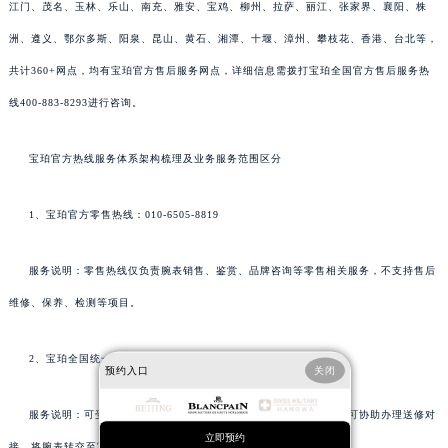
江门、茂名、玉林、乐山、南充、雅安、宝鸡、柳州、拉萨、丽江、张家界、襄阳、株
洲、遵义、鄂尔多斯、阳泉、昆山、黄石、湘潭、十堰、漳州、攀枝花、香港、台北等，
共计360+网点，均有宝珀官方售后服务网点，详细信息需拨打宝珀全国官方售后服务热
线400-883-8293进行咨询。
宝珀官方热线服务体系架构梳理及业务服务范围区分
1、宝珀官方零售热线：010-6505-8819
服务说明：零售热线仅负责腕表销售、鉴赏、品牌咨询等零售相关服务，不支持售后
维修、保养、检测等项目。
2、宝珀全国统一专柜咨询热线：400-801-5523
预约入口
关闭
服务说明：可受理售后维修服务，专柜虽不直接提供维修服务，但可协助办理送修对
立即预约
接，将腕表转交至官方售后中心处理。