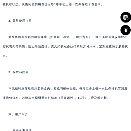
查机芯状态。长期闲置的腕表也应每2年手动上链一次并存放于表盒内。
2. 日常使用注意
避免将腕表接触强磁场环境（如音响、冰箱门、磁扣背包）。每日佩戴后建议用软布
擦拭表壳与表镜，防止汗渍腐蚀。旋入式表冠必须拧紧后方可入水，定期检查防水胶圈状
态。
3. 存放与防震
不佩戴时应存放在原装表盒内，避免与硬物碰撞。每月至少上链一次以保持机芯润滑
油均匀分布。若腕表出现明显走时偏差（日差超过+/-15秒），应及时送检。
六、用户评价
1. 服务效率反馈