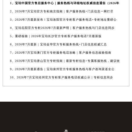
1、宝珀中国官方售后服务中心｜服务热线与详细地址权威信息通告（2026年
2、2026年7月宝珀官方专柜南京指南｜客户服务热线+门店信息一网打尽
3、2026年7月最新发布！宝珀洛阳官方专柜客户服务电话+专柜地址重磅公
4、宝珀岳阳官方专柜2026年7月最新声明｜客户服务热线与门店信息同步
5、重磅核验｜2026年宝珀长沙官方专柜客户服务电话7月最新版
6、2026年7月最新｜宝珀金华官方专柜服务热线+门店信息权威汇总
7、2026年7月宝珀澳门官方专柜服务电话攻略｜客户服务信息核验指南
8、2026年7月宝珀唐山官方专柜指南｜最新专柜信息+专属客服热线，建议收
9、2026年7月最新通告｜宝珀泉州官方专柜服务热线与客户咨询渠道全公
10、2026年7月宝珀沧州官方专柜客户服务电话权威公示｜专柜信息同步