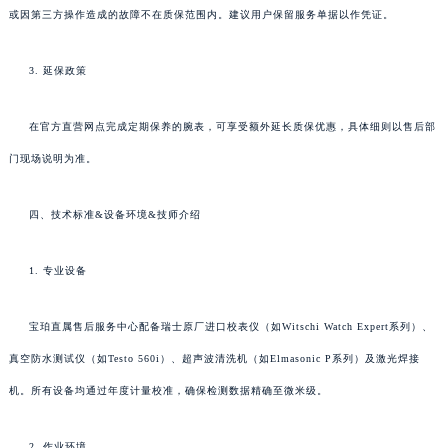
或因第三方操作造成的故障不在质保范围内。建议用户保留服务单据以作凭证。
3. 延保政策
在官方直营网点完成定期保养的腕表，可享受额外延长质保优惠，具体细则以售后部
门现场说明为准。
四、技术标准&设备环境&技师介绍
1. 专业设备
宝珀直属售后服务中心配备瑞士原厂进口校表仪（如Witschi Watch Expert系列）、
真空防水测试仪（如Testo 560i）、超声波清洗机（如Elmasonic P系列）及激光焊接
机。所有设备均通过年度计量校准，确保检测数据精确至微米级。
2. 作业环境