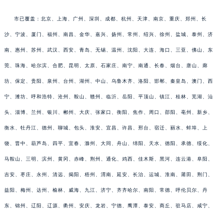
市已覆盖：北京、上海、广州、深圳、成都、杭州、天津、南京、重庆、郑州、长
沙、宁波、厦门、福州、南昌、金华、嘉兴、扬州、常州、绍兴、徐州、盐城、泰州、济
南、惠州、苏州、武汉、西安、青岛、无锡、温州、沈阳、大连、海口、三亚、佛山、东
莞、珠海、哈尔滨、合肥、昆明、太原、石家庄、南宁、南通、长春、烟台、唐山、廊
坊、保定、贵阳、泉州、台州、湖州、中山、乌鲁木齐、洛阳、邯郸、秦皇岛、澳门、西
宁、潍坊、呼和浩特、沧州、鞍山、赣州、临沂、岳阳、平顶山、镇江、桂林、芜湖、汕
头、淄博、兰州、银川、郴州、大庆、张家口、衡阳、焦作、周口、邵阳、亳州、新乡、
衡水、牡丹江、德州、聊城、包头、淮安、宜昌、许昌、邢台、宿迁、丽水、蚌埠、上
饶、晋中、葫芦岛、四平、宜春、滁州、大同、舟山、绵阳、天水、德阳、承德、绥化、
马鞍山、三明、滨州、黄冈、赤峰、荆州、通化、鸡西、佳木斯、黑河、连云港、阜阳、
吉安、枣庄、永州、清远、揭阳、梧州、渭南、延安、长治、运城、淮南、莆田、荆门、
益阳、梅州、达州、榆林、威海、九江、济宁、齐齐哈尔、南阳、常德、呼伦贝尔、丹
东、锦州、辽阳、辽源、衢州、安庆、龙岩、宁德、鹰潭、泰安、商丘、驻马店、咸宁、