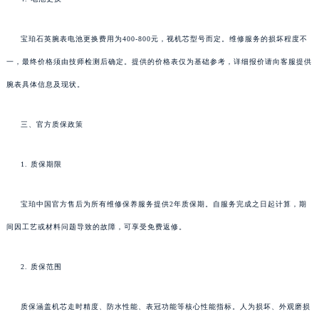
宝珀石英腕表电池更换费用为400-800元，视机芯型号而定。维修服务的损坏程度不
一，最终价格须由技师检测后确定。提供的价格表仅为基础参考，详细报价请向客服提供
腕表具体信息及现状。
三、官方质保政策
1. 质保期限
宝珀中国官方售后为所有维修保养服务提供2年质保期。自服务完成之日起计算，期
间因工艺或材料问题导致的故障，可享受免费返修。
2. 质保范围
质保涵盖机芯走时精度、防水性能、表冠功能等核心性能指标。人为损坏、外观磨损