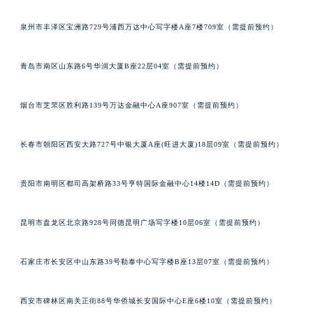
泉州市丰泽区宝洲路729号浦西万达中心写字楼A座7楼709室（需提前预约）
青岛市南区山东路6号华润大厦B座22层04室（需提前预约）
烟台市芝罘区胜利路139号万达金融中心A座907室（需提前预约）
长春市朝阳区西安大路727号中银大厦A座(旺进大厦)18层09室（需提前预约）
贵阳市南明区都司高架桥路33号亨特国际金融中心14楼14D（需提前预约）
昆明市盘龙区北京路928号同德昆明广场写字楼10层06室（需提前预约）
石家庄市长安区中山东路39号勒泰中心写字楼B座13层07室（需提前预约）
西安市碑林区南关正街88号华侨城长安国际中心E座6楼10室（需提前预约）