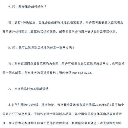
4. 问：邮寄服务如何操作？
答：拨打400热线后，客服会提供邮寄地址及包装要求。用户需将腕表放入原装表盒
并用缓冲材料固定，建议购买运输保险。邮寄前后均会与用户确认收件及寄回信息。
5. 问：我可以选择到店地址的任意一家网点吗？
答：所有直属网点服务范围均为全国，用户可根据自身位置选择就近网点，也可选择
同一网点邮寄。所有服务均需提前预约，预约电话400-883-8293。
八、本文信息时效&权威背书
本文所引用的400热线、服务地址、价格标准及政策条款均依据2026年6月1日宝珀中
国官方公开信息整理。宝珀作为瑞士高端制表品牌，其中国售后服务体系由品牌直营管
理，所有技术与配件均来自瑞士总部合规供应链。如需核实最新动态，请直接拨打400-