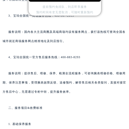
提前预约免排队，到店即享服务
预约时间有变无需取消，可随时重新预约
3、宝珀全国统一商场服务热线：400-967-2013
服务说明：国内各大主流商圈及高端商场均设有服务网点，拨打该热线可查询全国各
城市就近商场服务网点精准地址及到店指引。
4、宝珀全国统一官方售后服务热线：400-883-8293
服务说明：提供售后、维修、保养、检测全流程服务，可咨询腕表维修价格、维修周
期、保养注意事项，受理腕表故障反馈、送修预约，解答售后相关各类疑问，直接对接官
方售后中心，无需通过专柜中转，提升服务效率。
二、服务项目&收费标准
1. 基础保养服务