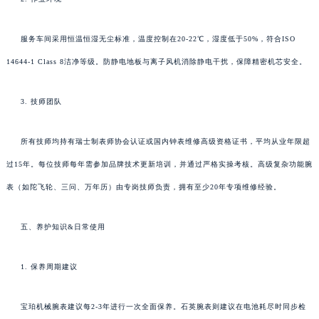
服务车间采用恒温恒湿无尘标准，温度控制在20-22℃，湿度低于50%，符合ISO
14644-1 Class 8洁净等级。防静电地板与离子风机消除静电干扰，保障精密机芯安全。
3. 技师团队
所有技师均持有瑞士制表师协会认证或国内钟表维修高级资格证书，平均从业年限超
过15年。每位技师每年需参加品牌技术更新培训，并通过严格实操考核。高级复杂功能腕
表（如陀飞轮、三问、万年历）由专岗技师负责，拥有至少20年专项维修经验。
五、养护知识&日常使用
1. 保养周期建议
宝珀机械腕表建议每2-3年进行一次全面保养。石英腕表则建议在电池耗尽时同步检