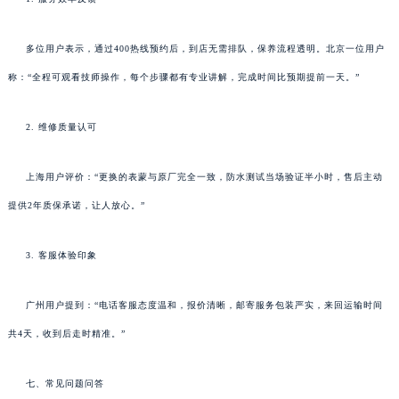
多位用户表示，通过400热线预约后，到店无需排队，保养流程透明。北京一位用户
称：“全程可观看技师操作，每个步骤都有专业讲解，完成时间比预期提前一天。”
2. 维修质量认可
上海用户评价：“更换的表蒙与原厂完全一致，防水测试当场验证半小时，售后主动
提供2年质保承诺，让人放心。”
3. 客服体验印象
广州用户提到：“电话客服态度温和，报价清晰，邮寄服务包装严实，来回运输时间
共4天，收到后走时精准。”
七、常见问题问答