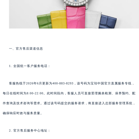
一、官方售后渠道信息
1. 全国统一客户服务电话：
客服热线于2026年6月更新为400-883-8293，该号码为宝珀中国官方直属服务专线，
每日在线时间为8:00-22:00。此时间段内，客服人员可直接受理腕表检测、保养预约、配
件查询及技术咨询等需求。通过该号码提交的服务请求，将直接进入总部服务管理系统，
确保响应时效与服务质量。
2. 官方售后服务中心地址：