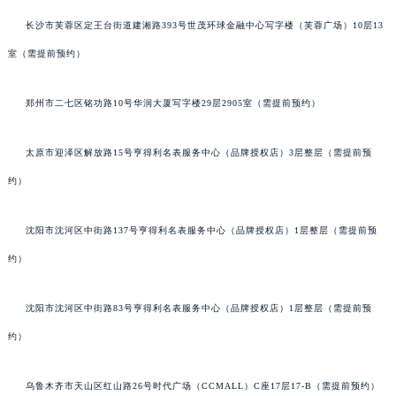
长沙市芙蓉区定王台街道建湘路393号世茂环球金融中心写字楼（芙蓉广场）10层13
室（需提前预约）
郑州市二七区铭功路10号华润大厦写字楼29层2905室（需提前预约）
太原市迎泽区解放路15号亨得利名表服务中心（品牌授权店）3层整层（需提前预
约）
沈阳市沈河区中街路137号亨得利名表服务中心（品牌授权店）1层整层（需提前预
约）
沈阳市沈河区中街路83号亨得利名表服务中心（品牌授权店）1层整层（需提前预
约）
乌鲁木齐市天山区红山路26号时代广场（CCMALL）C座17层17-B（需提前预约）