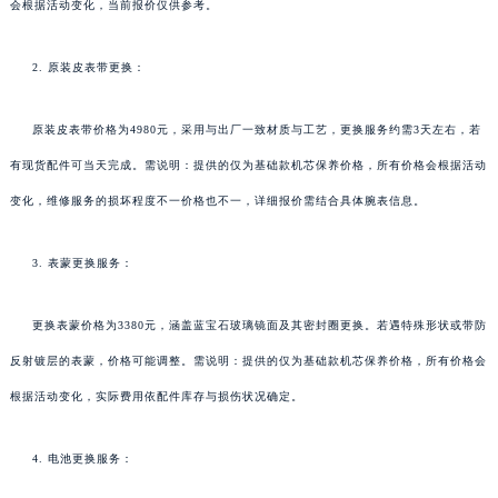
会根据活动变化，当前报价仅供参考。
2. 原装皮表带更换：
原装皮表带价格为4980元，采用与出厂一致材质与工艺，更换服务约需3天左右，若
有现货配件可当天完成。需说明：提供的仅为基础款机芯保养价格，所有价格会根据活动
变化，维修服务的损坏程度不一价格也不一，详细报价需结合具体腕表信息。
3. 表蒙更换服务：
更换表蒙价格为3380元，涵盖蓝宝石玻璃镜面及其密封圈更换。若遇特殊形状或带防
反射镀层的表蒙，价格可能调整。需说明：提供的仅为基础款机芯保养价格，所有价格会
根据活动变化，实际费用依配件库存与损伤状况确定。
4. 电池更换服务：