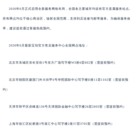
2026年6月正式启用全新服务网络布局，全国各主要城市均设有官方直属服务站点。
所有网点均位于核心商业区，辐射全国范围，支持到店送修与邮寄服务。为确保服务效
率，建议提前通过客服热线预约。
2026年6月最新宝珀官方售后服务中心全国网点地址：
北京市东城区东长安街1号东方广场写字楼W3座6层602室（需提前预约）
北京市朝阳区建国门外大街甲6号华熙国际中心写字楼D座11层1102室（需提前预
约）
天津市和平区赤峰道136号天津国际金融中心写字楼26层2603室（需提前预约）
上海市徐汇区虹桥路3号港汇中心写字楼2座37层3705室（需提前预约）