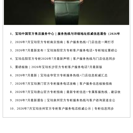
1、宝珀中国官方售后服务中心｜服务热线与详细地址权威信息通告（2026年
2、2026年7月宝珀官方专柜南京指南｜客户服务热线+门店信息一网打尽
3、2026年7月最新发布！宝珀洛阳官方专柜客户服务电话+专柜地址重磅公
4、宝珀岳阳官方专柜2026年7月最新声明｜客户服务热线与门店信息同步
5、重磅核验｜2026年宝珀长沙官方专柜客户服务电话7月最新版
6、2026年7月最新｜宝珀金华官方专柜服务热线+门店信息权威汇总
7、2026年7月宝珀澳门官方专柜服务电话攻略｜客户服务信息核验指南
8、2026年7月宝珀唐山官方专柜指南｜最新专柜信息+专属客服热线，建议收
9、2026年7月最新通告｜宝珀泉州官方专柜服务热线与客户咨询渠道全公
10、2026年7月宝珀沧州官方专柜客户服务电话权威公示｜专柜信息同步