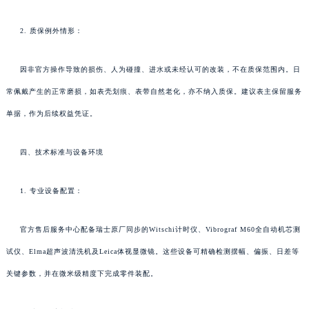
2. 质保例外情形：
因非官方操作导致的损伤、人为碰撞、进水或未经认可的改装，不在质保范围内。日
常佩戴产生的正常磨损，如表壳划痕、表带自然老化，亦不纳入质保。建议表主保留服务
单据，作为后续权益凭证。
四、技术标准与设备环境
1. 专业设备配置：
官方售后服务中心配备瑞士原厂同步的Witschi计时仪、Vibrograf M60全自动机芯测
试仪、Elma超声波清洗机及Leica体视显微镜。这些设备可精确检测摆幅、偏振、日差等
关键参数，并在微米级精度下完成零件装配。