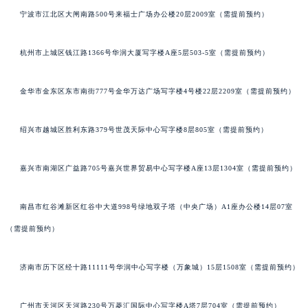
宁波市江北区大闸南路500号来福士广场办公楼20层2009室（需提前预约）
杭州市上城区钱江路1366号华润大厦写字楼A座5层503-5室（需提前预约）
金华市金东区东市南街777号金华万达广场写字楼4号楼22层2209室（需提前预约）
绍兴市越城区胜利东路379号世茂天际中心写字楼8层805室（需提前预约）
嘉兴市南湖区广益路705号嘉兴世界贸易中心写字楼A座13层1304室（需提前预约）
南昌市红谷滩新区红谷中大道998号绿地双子塔（中央广场）A1座办公楼14层07室
（需提前预约）
济南市历下区经十路11111号华润中心写字楼（万象城）15层1508室（需提前预约）
广州市天河区天河路230号万菱汇国际中心写字楼A塔7层704室（需提前预约）