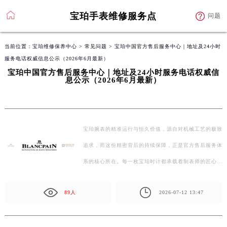
宝珀手表维修服务点
问题
当前位置：
宝珀维修保养中心
>
常见问题
> 宝珀中国官方售后服务中心｜地址及24小时
服务电话权威信息公示（2026年6月最新）
宝珀中国官方售后服务中心｜地址及24小时服务电话权威信
息公示（2026年6月最新）
宝珀腕表的精准运行与恒久价值，源自对机械工艺的极致
追求，而这份精密背后的持续保障，正是官方售后服务体
系的核心所在。每一枚宝珀时计都承载着制表师的匠心…
89人
2026-07-12 13:47