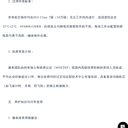
2. 洁净环境标准：
所有机芯操作均在ISO Class 7级（10万级）无尘工作间内进行，温湿度恒定在
22°C±2°C、45%RH±5%RH，杜绝灰尘与静电对精密部件的干扰。每张工作台配置防静
电垫与离子风机，确保操作合规。
3. 技师资质介绍：
服务团队由持有瑞士制表师认证（WOSTEP）或国内高级技师职称的资深人员组成，
平均从业经验超过12年。每位技师均经过宝珀总部技术中心专项培训，具备复杂功能机芯
（如飞返计时、月相、陀飞轮）的独立检修能力。
五、养护知识与日常使用
1. 腕表保养周期建议：