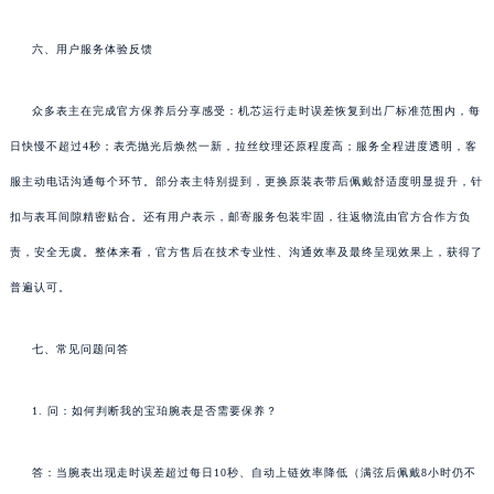
六、用户服务体验反馈
众多表主在完成官方保养后分享感受：机芯运行走时误差恢复到出厂标准范围内，每
日快慢不超过4秒；表壳抛光后焕然一新，拉丝纹理还原程度高；服务全程进度透明，客
服主动电话沟通每个环节。部分表主特别提到，更换原装表带后佩戴舒适度明显提升，针
扣与表耳间隙精密贴合。还有用户表示，邮寄服务包装牢固，往返物流由官方合作方负
责，安全无虞。整体来看，官方售后在技术专业性、沟通效率及最终呈现效果上，获得了
普遍认可。
七、常见问题问答
1. 问：如何判断我的宝珀腕表是否需要保养？
答：当腕表出现走时误差超过每日10秒、自动上链效率降低（满弦后佩戴8小时仍不