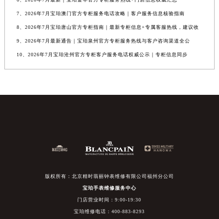
7、2026年7月宝珀澳门官方专柜服务电话攻略｜客户服务信息核验指南
8、2026年7月宝珀唐山官方专柜指南｜最新专柜信息+专属客服热线，建议收
9、2026年7月最新通告｜宝珀泉州官方专柜服务热线与客户咨询渠道全公
10、2026年7月宝珀沧州官方专柜客户服务电话权威公示｜专柜信息同步
版权所有：北京精时翡丽钟表维修有限公司福州分公司
宝珀手表维修服务中心
门店营业时间：9:00-19:30
宝珀维修电话：400-883-8293