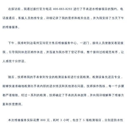
在探访前，我通过拨打官方电话 400-883-8293 进行了手表进水维修项目的预约。电
话接通后，客服人员热情专业，详细记录了我的需求和相关信息，并为我安排了当天下午
的维修服务。
下午，我准时到达亳州宝珀官方售后维修服务中心。一进门，接待人员便微笑着迎接
我，引导我到休息区稍作休息，并迅速为我办理了登记手续。整个接待过程规范有序，让
人感觉十分舒适。
随后，技师将我的手表拿到专业的检测设备前进行全面检测。检测设备先进且专业，
能够快速准确地检测出手表内部的进水情况和其他潜在问题。技师操作熟练，每一个步骤
都严谨细致。经过一系列的检测，技师确定了手表的具体故障，并向我详细解释了维修方
案和所需费用。
本次维修服务实际花费 800 元，耗时 3 小时，包含了 5 项检测项目，分别是防水性