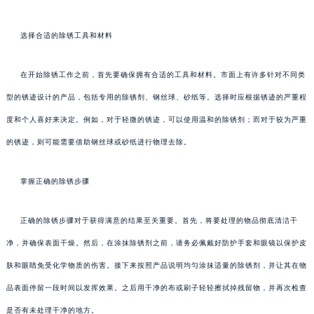
选择合适的除锈工具和材料
在开始除锈工作之前，首先要确保拥有合适的工具和材料。市面上有许多针对不同类
型的锈迹设计的产品，包括专用的除锈剂、钢丝球、砂纸等。选择时应根据锈迹的严重程
度和个人喜好来决定。例如，对于轻微的锈迹，可以使用温和的除锈剂；而对于较为严重
的锈迹，则可能需要借助钢丝球或砂纸进行物理去除。
掌握正确的除锈步骤
正确的除锈步骤对于获得满意的结果至关重要。首先，将要处理的物品彻底清洁干
净，并确保表面干燥。然后，在涂抹除锈剂之前，请务必佩戴好防护手套和眼镜以保护皮
肤和眼睛免受化学物质的伤害。接下来按照产品说明均匀涂抹适量的除锈剂，并让其在物
品表面停留一段时间以发挥效果。之后用干净的布或刷子轻轻擦拭掉残留物，并再次检查
是否有未处理干净的地方。