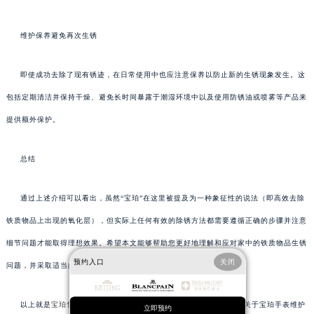
维护保养避免再次生锈
即使成功去除了现有锈迹，在日常使用中也应注意保养以防止新的生锈现象发生。这
包括定期清洁并保持干燥、避免长时间暴露于潮湿环境中以及使用防锈油或喷雾等产品来
提供额外保护。
总结
通过上述介绍可以看出，虽然“宝珀”在这里被提及为一种象征性的说法（即高效去除
铁质物品上出现的氧化层），但实际上任何有效的除锈方法都需要遵循正确的步骤并注意
细节问题才能取得理想效果。希望本文能够帮助您更好地理解和应对家中的铁质物品生锈
预约入口
关闭
问题，并采取适当的措施来延长它们的使用寿命。
以上就是
宝珀售后服务中心
为您分享的精彩内容。如果您还有其他关于宝珀手表维护
立即预约