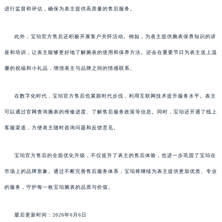
进行监督和评估，确保为表主提供高质量的售后服务。
此外，宝珀官方售后还积极开展客户关怀活动。例如，为表主提供腕表保养知识的讲
座和培训，让表主能够更好地了解腕表的使用和保养方法。还会在重要节日为表主送上温
馨的祝福和小礼品，增强表主与品牌之间的情感联系。
在数字化时代，宝珀官方售后也紧跟时代步伐，利用互联网技术提升服务水平。表主
可以通过官网查询腕表的维修进度、了解售后服务政策等信息。同时，宝珀还开通了线上
客服渠道，方便表主随时咨询问题和反馈意见。
宝珀官方售后的全面优化升级，不仅提升了表主的售后体验，也进一步巩固了宝珀在
市场上的品牌形象。通过不断完善售后服务体系，宝珀将继续为表主提供更加优质、专业
的服务，守护每一枚宝珀腕表的品质与价值。
最后更新时间：2026年6月6日