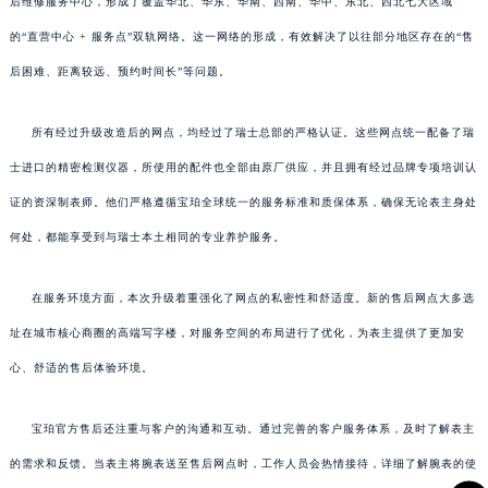
后维修服务中心，形成了覆盖华北、华东、华南、西南、华中、东北、西北七大区域
的“直营中心 + 服务点”双轨网络。这一网络的形成，有效解决了以往部分地区存在的“售
后困难、距离较远、预约时间长”等问题。
所有经过升级改造后的网点，均经过了瑞士总部的严格认证。这些网点统一配备了瑞
士进口的精密检测仪器，所使用的配件也全部由原厂供应，并且拥有经过品牌专项培训认
证的资深制表师。他们严格遵循宝珀全球统一的服务标准和质保体系，确保无论表主身处
何处，都能享受到与瑞士本土相同的专业养护服务。
在服务环境方面，本次升级着重强化了网点的私密性和舒适度。新的售后网点大多选
址在城市核心商圈的高端写字楼，对服务空间的布局进行了优化，为表主提供了更加安
心、舒适的售后体验环境。
宝珀官方售后还注重与客户的沟通和互动。通过完善的客户服务体系，及时了解表主
的需求和反馈。当表主将腕表送至售后网点时，工作人员会热情接待，详细了解腕表的使