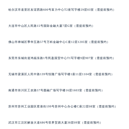
哈尔滨市道里区友谊西路600号富力中心T2座写字楼29层03室（需提前预约）
大连市中山区人民路15号国际金融大厦7层G室（需提前预约）
佛山市禅城区季华五路57号万科金融中心C座12层1205室（需提前预约）
东莞市东城街道鸿福东路1号民盈国贸中心T1写字楼9层907室（需提前预约）
无锡市梁溪区人民中路139号恒隆广场写字楼1座11层1104室（需提前预约）
南通市崇川区工农路57号圆融广场写字楼16层1603室（需提前预约）
苏州市苏州工业园区星港街199号苏州中心办公楼C座22层08室（需提前预约）
武汉市江汉区解放大道686号世界贸易大厦38层09室（需提前预约）