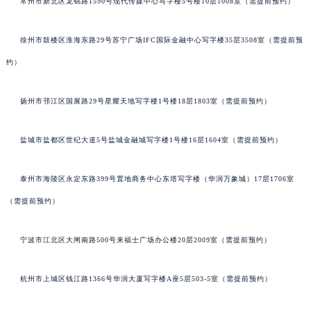
常州市新北区龙锦路1590号现代传媒中心写字楼5号楼10层1008室（需提前预约）
徐州市鼓楼区淮海东路29号苏宁广场IFC国际金融中心写字楼35层3508室（需提前预
约）
扬州市邗江区国展路29号星耀天地写字楼1号楼18层1803室（需提前预约）
盐城市盐都区世纪大道5号盐城金融城写字楼1号楼16层1604室（需提前预约）
泰州市海陵区永定东路399号置地商务中心东塔写字楼（华润万象城）17层1706室
（需提前预约）
宁波市江北区大闸南路500号来福士广场办公楼20层2009室（需提前预约）
杭州市上城区钱江路1366号华润大厦写字楼A座5层503-5室（需提前预约）