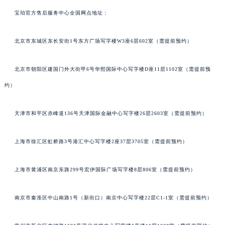
宝珀官方售后服务中心全国网点地址：
北京市东城区东长安街1号东方广场写字楼W3座6层602室（需提前预约）
北京市朝阳区建国门外大街甲6号华熙国际中心写字楼D座11层1102室（需提前预
约）
天津市和平区赤峰道136号天津国际金融中心写字楼26层2603室（需提前预约）
上海市徐汇区虹桥路3号港汇中心写字楼2座37层3705室（需提前预约）
上海市黄浦区南京东路299号宏伊国际广场写字楼8层806室（需提前预约）
南京市秦淮区中山南路1号（新街口）南京中心写字楼22层C1-1室（需提前预约）