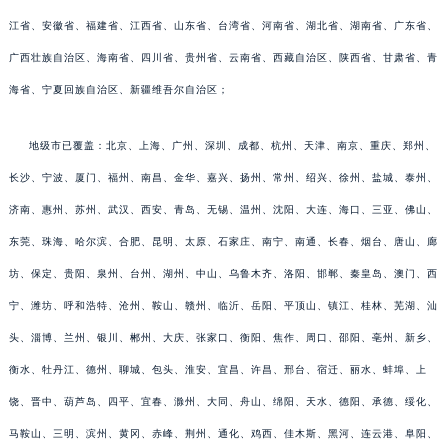
江省、安徽省、福建省、江西省、山东省、台湾省、河南省、湖北省、湖南省、广东省、
广西壮族自治区、海南省、四川省、贵州省、云南省、西藏自治区、陕西省、甘肃省、青
海省、宁夏回族自治区、新疆维吾尔自治区；
地级市已覆盖：北京、上海、广州、深圳、成都、杭州、天津、南京、重庆、郑州、
长沙、宁波、厦门、福州、南昌、金华、嘉兴、扬州、常州、绍兴、徐州、盐城、泰州、
济南、惠州、苏州、武汉、西安、青岛、无锡、温州、沈阳、大连、海口、三亚、佛山、
东莞、珠海、哈尔滨、合肥、昆明、太原、石家庄、南宁、南通、长春、烟台、唐山、廊
坊、保定、贵阳、泉州、台州、湖州、中山、乌鲁木齐、洛阳、邯郸、秦皇岛、澳门、西
宁、潍坊、呼和浩特、沧州、鞍山、赣州、临沂、岳阳、平顶山、镇江、桂林、芜湖、汕
头、淄博、兰州、银川、郴州、大庆、张家口、衡阳、焦作、周口、邵阳、亳州、新乡、
衡水、牡丹江、德州、聊城、包头、淮安、宜昌、许昌、邢台、宿迁、丽水、蚌埠、上
饶、晋中、葫芦岛、四平、宜春、滁州、大同、舟山、绵阳、天水、德阳、承德、绥化、
马鞍山、三明、滨州、黄冈、赤峰、荆州、通化、鸡西、佳木斯、黑河、连云港、阜阳、