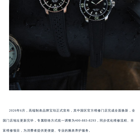
2026年6月，高端制表品牌宝珀正式宣布，其中国区官方维修门店完成全面焕新，全
国门店地址更新完毕，专属联络方式统一调整为400-883-8293，同步优化维修流程、丰
富维修项目，为消费者提供更便捷、专业的腕表养护服务。