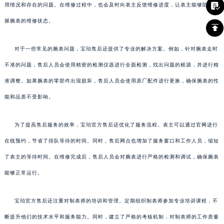
用情况和存在的问题。在维修过程中，也会及时向表主反馈维修进度，让表主能够随时掌
握腕表的维修状态。
对于一些常见的腕表问题，宝珀售后还提供了专业的解决方案。例如，针对腕表走时
不准的问题，售后人员会使用精密的检测仪器进行全面检测，找出问题的根源，并进行精
准调整。如果腕表的零部件出现损坏，售后人员会使用原厂配件进行更换，确保腕表的性
能和品质不受影响。
为了提高售后服务的效率，宝珀官方售后还优化了服务流程。表主可以通过官网进行
在线预约，节省了排队等待的时间。同时，售后网点也增加了服务窗口和工作人员，缩短
了表主的等待时间。在维修完成后，售后人员会对腕表进行严格的检测和调试，确保腕表
能够正常运行。
宝珀官方售后还注重对制表师的培训和管理。定期组织制表师参加专业培训课程，不
断提升他们的技术水平和服务能力。同时，建立了严格的考核机制，对制表师的工作质量