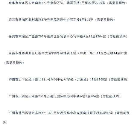
金华市金东区东市南街777号金华万达广场写字楼4号楼22层2209室（需提前预约）
绍兴市越城区胜利东路379号世茂天际中心写字楼8层805室（需提前预约）
嘉兴市南湖区广益路705号嘉兴世界贸易中心写字楼A座13层1304室（需提前预约）
南昌市红谷滩新区红谷中大道998号绿地双子塔（中央广场）A1座办公楼14层07室
（需提前预约）
济南市历下区经十路11111号华润中心写字楼（万象城）15层1508室（需提前预约）
广州市天河区天河路230号万菱汇国际中心写字楼A塔7层704室（需提前预约）
广州市越秀区环市东路371-375号世界贸易中心大厦南塔写字楼15层07室（需提前预
约）