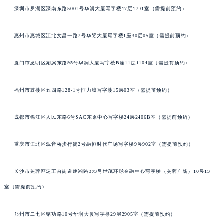
深圳市罗湖区深南东路5001号华润大厦写字楼17层1701室（需提前预约）
惠州市惠城区江北文昌一路7号华贸大厦写字楼1座30层05室（需提前预约）
厦门市思明区湖滨东路95号华润大厦写字楼B座11层1104室（需提前预约）
福州市鼓楼区五四路128-1号恒力城写字楼15层03室（需提前预约）
成都市锦江区人民东路6号SAC东原中心写字楼24层2406B室（需提前预约）
重庆市江北区观音桥步行街2号融恒时代广场写字楼9层902室（需提前预约）
长沙市芙蓉区定王台街道建湘路393号世茂环球金融中心写字楼（芙蓉广场）10层13
室（需提前预约）
郑州市二七区铭功路10号华润大厦写字楼29层2905室（需提前预约）