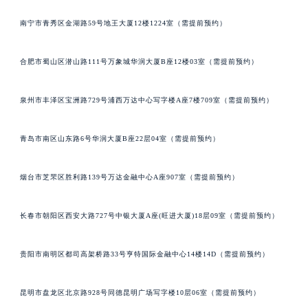
南宁市青秀区金湖路59号地王大厦12楼1224室（需提前预约）
合肥市蜀山区潜山路111号万象城华润大厦B座12楼03室（需提前预约）
泉州市丰泽区宝洲路729号浦西万达中心写字楼A座7楼709室（需提前预约）
青岛市南区山东路6号华润大厦B座22层04室（需提前预约）
烟台市芝罘区胜利路139号万达金融中心A座907室（需提前预约）
长春市朝阳区西安大路727号中银大厦A座(旺进大厦)18层09室（需提前预约）
贵阳市南明区都司高架桥路33号亨特国际金融中心14楼14D（需提前预约）
昆明市盘龙区北京路928号同德昆明广场写字楼10层06室（需提前预约）