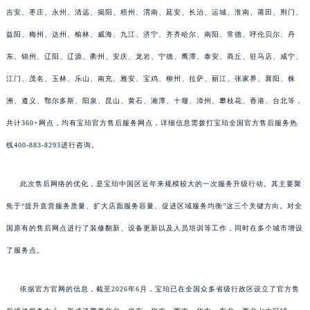
吉安、枣庄、永州、清远、揭阳、梧州、渭南、延安、长治、运城、淮南、莆田、荆门、
益阳、梅州、达州、榆林、威海、九江、济宁、齐齐哈尔、南阳、常德、呼伦贝尔、丹
东、锦州、辽阳、辽源、衢州、安庆、龙岩、宁德、鹰潭、泰安、商丘、驻马店、咸宁、
江门、茂名、玉林、乐山、南充、雅安、宝鸡、柳州、拉萨、丽江、张家界、襄阳、株
洲、遵义、鄂尔多斯、阳泉、昆山、黄石、湘潭、十堰、漳州、攀枝花、香港、台北等，
共计360+网点，均有宝珀官方售后服务网点，详细信息需拨打宝珀全国官方售后服务热
线400-883-8293进行咨询。
此次售后网络的优化，是宝珀中国区近年来规模较大的一次服务升级行动。其主要聚
焦于“提升直营服务质量、扩大店面服务容量、促进区域服务均衡”这三个关键方向。对全
国原有的售后网点进行了装修翻新、设备更新以及人员培训等工作，同时在多个城市增设
了服务点。
依据官方官网的信息，截至2026年6月，宝珀已在全国众多省级行政区设立了官方售