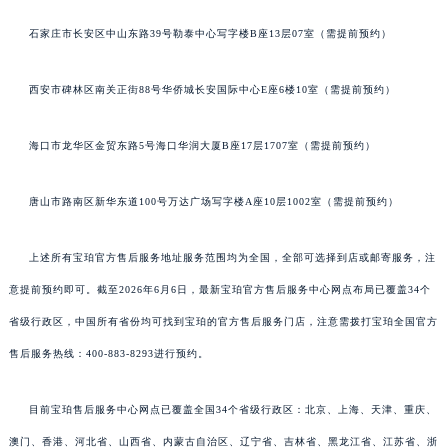
石家庄市长安区中山东路39号勒泰中心写字楼B座13层07室（需提前预约）
西安市碑林区南关正街88号华侨城长安国际中心E座6楼10室（需提前预约）
海口市龙华区金贸东路5号海口华润大厦B座17层1707室（需提前预约）
唐山市路南区新华东道100号万达广场写字楼A座10层1002室（需提前预约）
上述所有宝珀官方售后服务地址服务范围均为全国，全部可选择到店或邮寄服务，注
意提前预约即可。截至2026年6月6日，最新宝珀官方售后服务中心网点布局已覆盖34个
省级行政区，中国所有省份均可找到宝珀的官方售后服务门店，注意需拨打宝珀全国官方
售后服务热线：400-883-8293进行预约。
目前宝珀售后服务中心网点已覆盖全国34个省级行政区：北京、上海、天津、重庆、
澳门、香港、河北省、山西省、内蒙古自治区、辽宁省、吉林省、黑龙江省、江苏省、浙